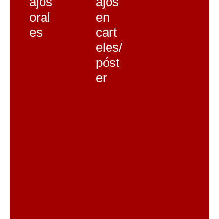
ajos
ajos
oral
en
es
cart
eles/
póst
er