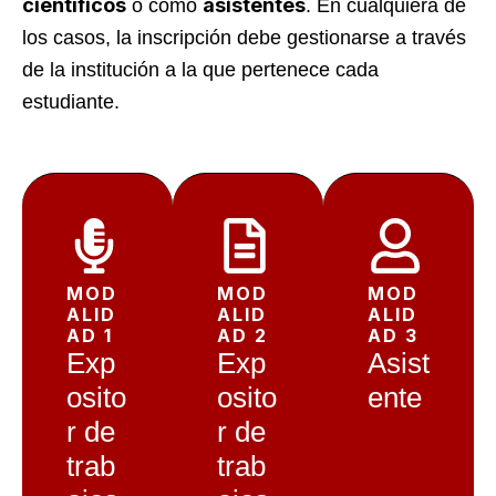
científicos
asistentes
o como
. En cualquiera de
los casos, la inscripción debe gestionarse a través
de la institución a la que pertenece cada
estudiante.
MOD
MOD
MOD
ALID
ALID
ALID
AD 1
AD 2
AD 3
Exp
Exp
Asist
osito
osito
ente
r de
r de
trab
trab