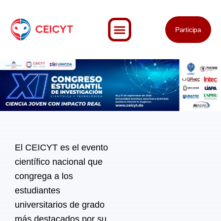
Skip
to
Participa
content
El CEICYT es el evento
científico nacional que
congrega a los
estudiantes
universitarios de grado
más destacados por su